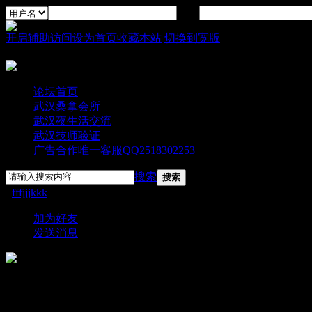
密码
开启辅助访问
设为首页
收藏本站
切换到宽版
论坛首页
武汉桑拿会所
武汉夜生活交流
武汉技师验证
广告合作唯一客服QQ2518302253
搜索
搜索
›
fffjjjkkk
›
个人资料
加为好友
发送消息
fffjjjkkk