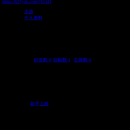
https://027ysh.com/?16341
主题
个人资料
fffjjjkkk
(UID: 16341)
邮箱状态
未验证
视频认证
未认证
统计信息
好友数 0
|
回帖数 1
|
主题数 0
性别
保密
生日
-
活跃概况
用户组
新手上路
注册时间
2022-7-5 02:33
最后访问
2022-7-5 02:33
上次活动时间
2022-7-5 02:33