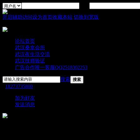
密码
开启辅助访问
设为首页
收藏本站
切换到宽版
论坛首页
武汉桑拿会所
武汉夜生活交流
武汉技师验证
广告合作唯一客服QQ2518302253
搜索
搜索
›
18273735800
›
个人资料
加为好友
发送消息
18273735800