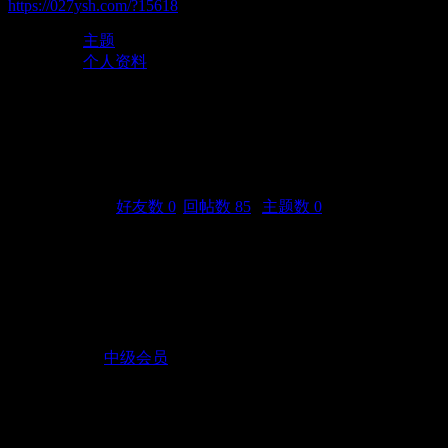
https://027ysh.com/?15618
主题
个人资料
18273735800
(UID: 15618)
邮箱状态
未验证
视频认证
未认证
统计信息
好友数 0
|
回帖数 85
|
主题数 0
性别
保密
生日
-
活跃概况
用户组
中级会员
在线时间
11 小时
注册时间
2018-11-8 13:41
最后访问
2018-12-9 00:17