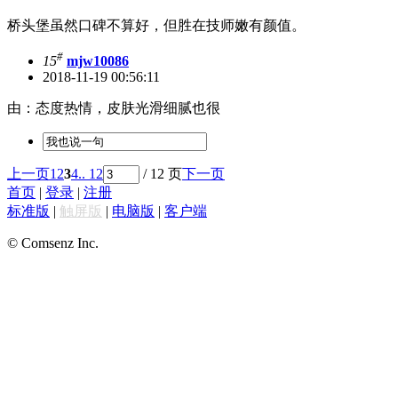
桥头堡虽然口碑不算好，但胜在技师嫩有颜值。
#
15
mjw10086
2018-11-19 00:56:11
由：态度热情，皮肤光滑细腻也很
上一页
1
2
3
4
.. 12
/ 12 页
下一页
首页
|
登录
|
注册
标准版
|
触屏版
|
电脑版
|
客户端
© Comsenz Inc.