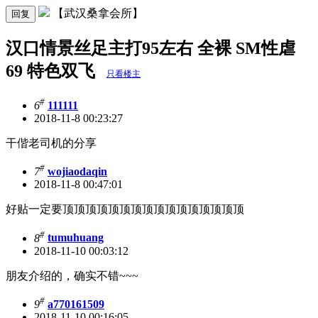
【武汉桑拿会所】
回复
汉口情景丝足主打95左右 全裸 SM性虐
69 特色双飞
只看楼主
#
6
111111
2018-11-8 00:23:27
干偕老司机的分享
#
7
wojiaodaqin
2018-11-8 00:47:01
好贴一定要顶顶顶顶顶顶顶顶顶顶顶顶顶顶顶顶
#
8
tumuhuang
2018-11-10 00:03:12
朋友介绍的，确实不错~~~
#
9
a770161509
2018-11-10 00:16:05