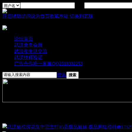
密码
开启辅助访问
设为首页
收藏本站
切换到宽版
论坛首页
武汉桑拿会所
武汉夜生活交流
武汉技师验证
广告合作唯一客服QQ2518302253
搜索
搜索
图文大播报