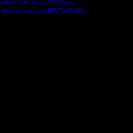
武汉探花集中营 优
武汉莞式水墨海选