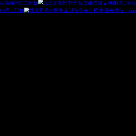
汉高端外围主推极
00后上门加
点把本L憋死了