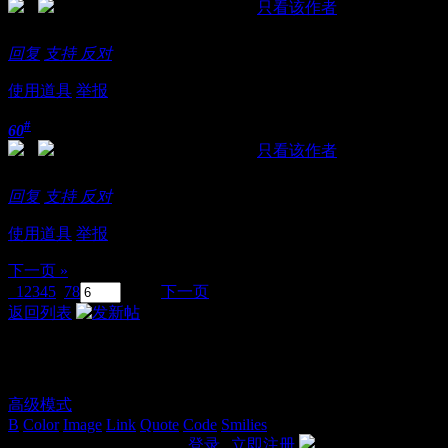
发表于 2018-11-21 15:42:10
|
只看该作者
这个美女的身材不错啊，其实我是偶尔会去玩了。
回复
支持
反对
使用道具
举报
#
60
发表于 2018-11-21 15:49:56
|
只看该作者
这是在哪里，说说吧
回复
支持
反对
使用道具
举报
下一页 »
1
2
3
4
5
6
7
8
/ 8 页
下一页
返回列表
发表回复
高级模式
B
Color
Image
Link
Quote
Code
Smilies
您需要登录后才可以回帖
登录
|
立即注册