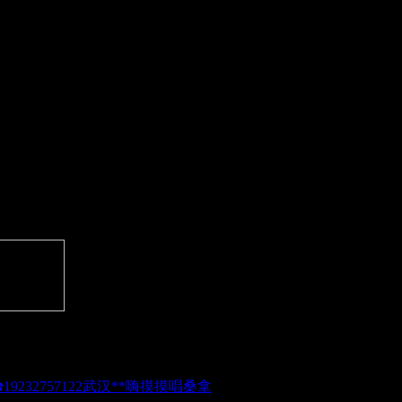
武汉**嗨摸摸唱桑拿