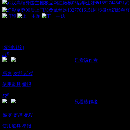
武
幻影至尊
出差一个月到外地回到武汉,差
[复制链接]
#
51
发表于 2018-11-21 14:43:55
|
只看该作者
感谢撸主分享
回复
支持
反对
使用道具
举报
#
52
发表于 2018-11-21 14:59:36
|
只看该作者
霸王开弓，金石凿开，KB舌飞!!
回复
支持
反对
使用道具
举报