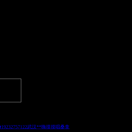
武汉**嗨摸摸唱桑拿