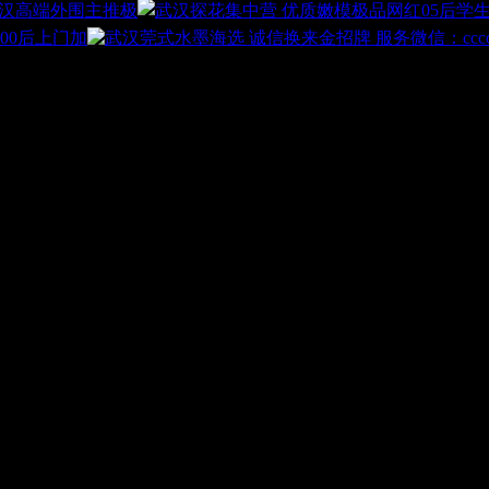
汉高端外围主推极
00后上门加
特价1080不限次微:16521359