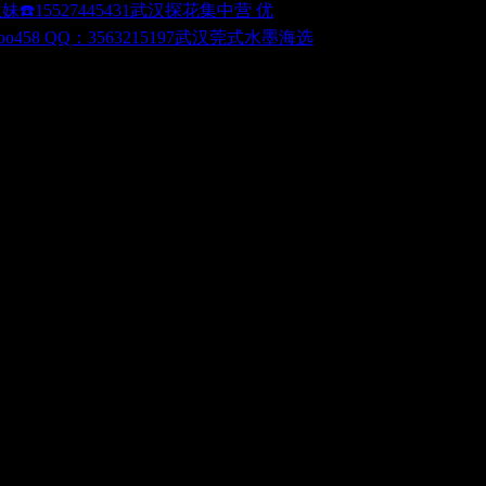
武汉探花集中营 优
武汉莞式水墨海选
338