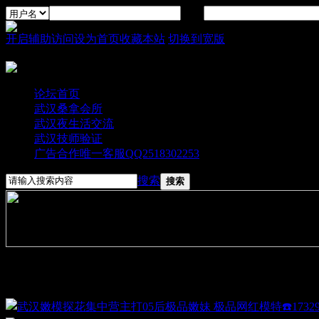
密码
开启辅助访问
设为首页
收藏本站
切换到宽版
论坛首页
武汉桑拿会所
武汉夜生活交流
武汉技师验证
广告合作唯一客服QQ2518302253
搜索
搜索
图文大播报