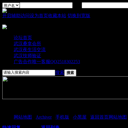
密码
开启辅助访问
设为首页
收藏本站
切换到宽版
论坛首页
武汉桑拿会所
武汉夜生活交流
武汉技师验证
广告合作唯一客服QQ2518302253
搜索
搜索
抱歉，本帖要求阅读权限高于 200 才能浏览
网站地图
-
Archiver
-
手机版
-
小黑屋
-
返回首页
网站地图
快速回复
返回顶部
返回列表