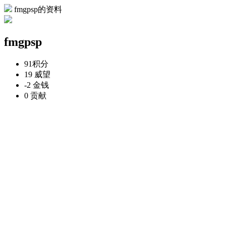
fmgpsp的资料
fmgpsp
91
积分
19
威望
-2
金钱
0
贡献