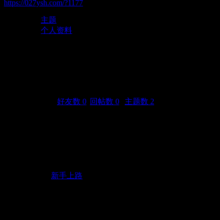
https://027ysh.com/?1177
主题
个人资料
hippy729
(UID: 1177)
邮箱状态
已验证
视频认证
未认证
统计信息
好友数 0
|
回帖数 0
|
主题数 2
性别
女
生日
1998 年 5 月 27 日
活跃概况
用户组
新手上路
注册时间
2017-8-4 21:25
最后访问
2017-8-4 21:25
上次活动时间
2017-8-4 21:25