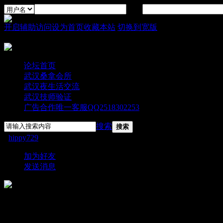
密码
开启辅助访问
设为首页
收藏本站
切换到宽版
论坛首页
武汉桑拿会所
武汉夜生活交流
武汉技师验证
广告合作唯一客服QQ2518302253
搜索
搜索
›
hippy729
›
个人资料
加为好友
发送消息
hippy729