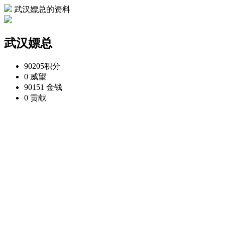
武汉嫖总的资料
武汉嫖总
90205
积分
0
威望
90151
金钱
0
贡献