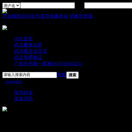
密码
开启辅助访问
设为首页
收藏本站
切换到宽版
论坛首页
武汉桑拿会所
武汉夜生活交流
武汉技师验证
广告合作唯一客服QQ2518302253
搜索
搜索
›
cocojock
›
个人资料
加为好友
发送消息
cocojock