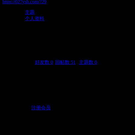
https://027ysh.com/?29
主题
个人资料
cocojock
(UID: 29)
邮箱状态
未验证
视频认证
未认证
统计信息
好友数 0
|
回帖数 51
|
主题数 0
性别
保密
生日
-
活跃概况
用户组
注册会员
注册时间
2017-7-5 10:06
最后访问
2018-11-21 18:27
上次活动时间
2018-11-21 18:27