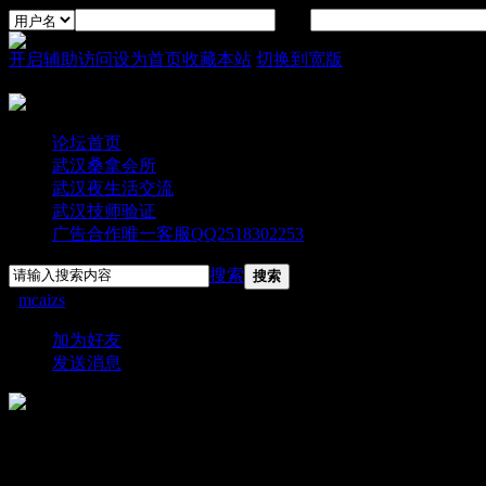
密码
开启辅助访问
设为首页
收藏本站
切换到宽版
论坛首页
武汉桑拿会所
武汉夜生活交流
武汉技师验证
广告合作唯一客服QQ2518302253
搜索
搜索
›
mcaizs
›
个人资料
加为好友
发送消息
mcaizs