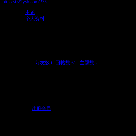
https://027ysh.com/?75
主题
个人资料
mcaizs
(UID: 75)
邮箱状态
未验证
视频认证
未认证
统计信息
好友数 0
|
回帖数 61
|
主题数 2
性别
保密
生日
-
活跃概况
用户组
注册会员
注册时间
2017-7-17 01:31
最后访问
2018-11-21 18:51
上次活动时间
2018-11-21 18:51