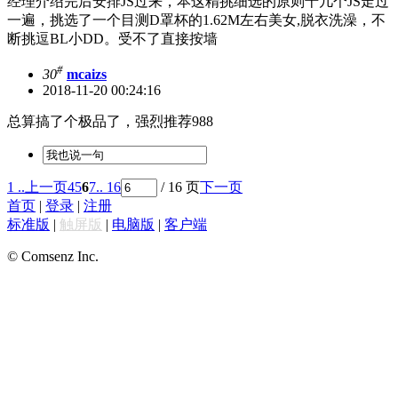
经理介绍完后安排JS过来，本这精挑细选的原则十几个JS走过
一遍，挑选了一个目测D罩杯的1.62M左右美女,脱衣洗澡，不
断挑逗BL小DD。受不了直接按墙
#
30
mcaizs
2018-11-20 00:24:16
总算搞了个极品了，强烈推荐988
1 ..
上一页
4
5
6
7
.. 16
/ 16 页
下一页
首页
|
登录
|
注册
标准版
|
触屏版
|
电脑版
|
客户端
© Comsenz Inc.