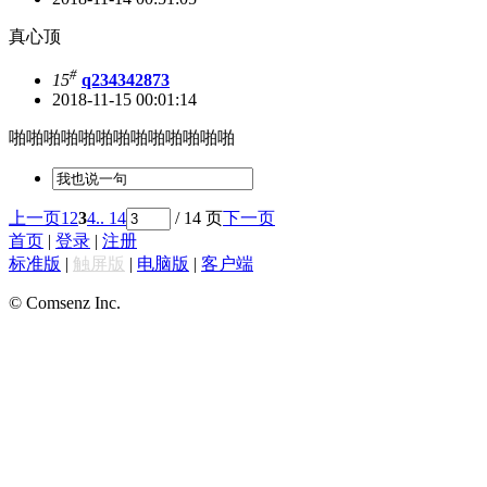
真心顶
#
15
q234342873
2018-11-15 00:01:14
啪啪啪啪啪啪啪啪啪啪啪啪啪
上一页
1
2
3
4
.. 14
/ 14 页
下一页
首页
|
登录
|
注册
标准版
|
触屏版
|
电脑版
|
客户端
© Comsenz Inc.