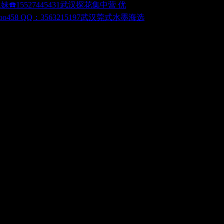
武汉探花集中营 优
武汉莞式水墨海选
个感兴趣的，进房之后，MM便开始为我脱衣服、鞋子，MM
，DD硬起来之后，就带上TT,于是XL就翻身挺进，开始抽
257202056微信电话同步批注jj
: R! H, A6 V6 J% e