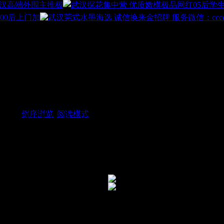
汉高端外围主推极
00后上门加
|
倒序浏览
|
阅读模式
错，XL顿时来了兴致，觉得要去体验
XL带到了一个包间，接着领过来几个MM，XL随即挑了一
圆。。。
4 {, q( C6 {5 c; f- O% y
一起小憩一会。。。便开始第二波清洗之后，MM便开始帮我吹
。随后聊了一会儿，冲了个澡，结账走人。。。分享她的微信
13
$ _* {