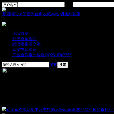
密码
开启辅助访问
设为首页
收藏本站
切换到宽版
论坛首页
武汉桑拿会所
武汉夜生活交流
武汉技师验证
广告合作唯一客服QQ2518302253
搜索
搜索
图文大播报