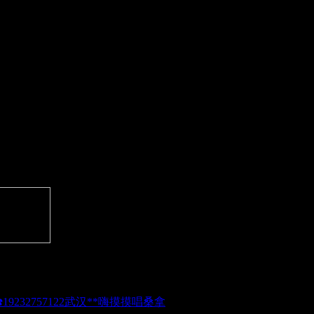
武汉**嗨摸摸唱桑拿