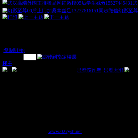
武
幻影至尊
喝酒以后你懂的~~~绝对给力
[复制链接]
电梯直达
楼主
发表于 2018-11-5 00:53:10
|
只看该作者
|
只看大图
昨天和朋友喝完酒之后，一个朋友说他晓得一个位置的服务不
随后便和朋友一起打的来到了目的地，进去以后，经理就把
也脱了衣服，身材很好，属于小巧玲珑型的，皮肤极嫩，PP挺
然后MM先为XL洗了一个澡，便开始了服务
5 K& T+ S" J7 ?
先是漫游，KB。。。极爽啊!随后口出来一次。。。接着抱在
插。。。二十分钟左右,小狼稍感射意,于是快速抽插至射。。
1 \' ~4 d. ~& N3 f, x2 d
* Y2 Q! W0 A9 a
本帖有武汉夜生活网(
www.027ysh.net
)原创发布
. ?) } m$ g1 g: ^
$ N0 f; W0 @" C8 k" J5 |