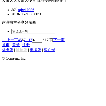
又嫩又大又细又便宜 你想要的都满足了
#
30
mjw10086
2018-11-21 00:00:31
谢谢撸主分享好东西！
1 ..
上一页
4
5
6
7
.. 17
/ 17 页
下一页
首页
|
登录
|
注册
标准版
|
触屏版
|
电脑版
|
客户端
© Comsenz Inc.