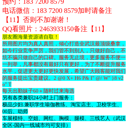
预约：183 7200 8579
电话微信：
183 7200 8579
加时请备注
【11】否则不加谢谢！
QQ看照片：2463933150
备注【11】
朋友圈海量资源请自取！
所用图片均为真人真照，倾心打造全武汉最顶级桑拿，
如今行业竞争严厉，我们管不到别人，只做好自己，不
坑不骗只做自己的口碑。服务无止境，更多服务不便一
一列举，凡事都没有最好只有更好，为了不断提升服务
水平，促进更大更好更快发展，希望广大顾客能对我们
的服务提出宝贵建议。
2 @0 X+ H6 P& I" @/ W" }8 v2
o" T
每天出勤妹子60＋随时过来海选
另有各类兼职24小时上门服务：
极品少妇.兼职学生瑜伽教练、淘宝店主、卫校学生、
00后、幼师
车展模特、空姐、网红、胸模、腿模、三线艺人（武汉
全区-国内一线城市均可安排）