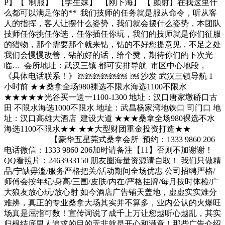
P】【 制服】 【学生妹】 【刚下海】 【 颜射】在我这里什
么都可以满足你的** 我们技师的任务就是服从命令，听从客
人的指挥，客人让摆什么姿势，我们就会摆什么姿势，本团队
技师任你挑任你选，任你插任你玩，我们的技师就是你们征服
的猎物，那个需要那个就来钻，钻的不好您提意见，不足之处
我们会慢慢改善，钻的好的话，给个赞，期待你们的下次光
临… 会所地址：武汉三镇 都可安排导航 市区中心地段，
《具体电话联系！》 ￼￼￼￼￼￼ ￼ 沙发 武汉三镇导航 1
小时前 ★★桑拿全场980裸选不限水海选1100不限水
★★★★★光谷买一送一1100-1300 地址：汉口唐家墩硚口古
田 不限水海选1000不限水 地址：武昌杨家湾地铁口 司门口 地
址：汉口高雄大酒店 建设大道 ★★★桑拿全场980裸选不水
海选1100不限水★★ ★★大型财团重金投资打造★★
【豪华五星莞式桑拿会所 预约：1333 9860 206
电话微信：1333 9860 206加时请备注【11】否则不加谢谢！
QQ看照片：2463933150 朋友圈海量资源请自取！ 我们只做精
品/宁缺毋滥/服务严格把关/活动期间全场优惠 公司招聘严格/
师傅会按年纪/身高/三围/皮肤/内在/严格挂牌/每月按时体检/广
大狼友放心玩/放心射 如今酒店广告铺天盖地，虚虚实实难分
难辨，真正的专业桑拿大场其实并不算多，业内公认的火爆旺
场真是屈指可数！宣传词说了成千上万让您越听心越乱，其实
归根结底男人追求的目的无非就是开心和满意！那些广告介绍