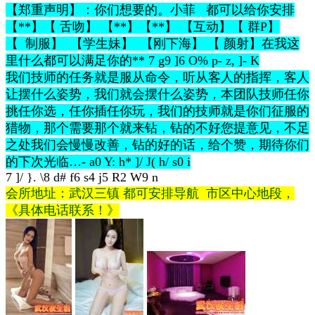
【郑重声明】：你们想要的。小菲 都可以给你安排
【**】【 舌吻】 【**】【**】 【互动】【 群P】
【 制服】 【学生妹】 【刚下海】 【 颜射】在我这
里什么都可以满足你的**
7 g9 ]6 O% p- z, ]- K
我们技师的任务就是服从命令，听从客人的指挥，客人
让摆什么姿势，我们就会摆什么姿势，本团队技师任你
挑任你选，任你插任你玩，我们的技师就是你们征服的
猎物，那个需要那个就来钻，钻的不好您提意见，不足
之处我们会慢慢改善，钻的好的话，给个赞，期待你们
的下次光临…
- a0 Y: h* ]/ J( h/ s0 i
7 ]/ }. \8 d# f6 s4 j5 R2 W9 n
会所地址：武汉三镇 都可安排导航 市区中心地段，
《具体电话联系！》