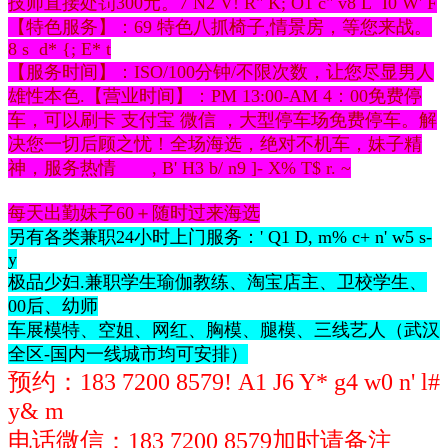
技师直接处罚300元。
7 N2 V! R" K; O1 c" v8 L I0 W' F
【特色服务】：69 特色八抓椅子,情景房，等您来战。
8 s d* {; E* t
【服务时间】：ISO/100分钟/不限次数，让您尽显男人
雄性本色.【营业时间】：PM 13:00-AM 4：00免费停
车，可以刷卡 支付宝 微信 ，大型停车场免费停车。解
决您一切后顾之忧！全场海选，绝对不机车，妹子精
神，服务热情
, B' H3 b/ n9 ]- X% T$ r. ~
每天出勤妹子60＋随时过来海选
另有各类兼职24小时上门服务：
' Q1 D, m% c+ n' w5 s-
y
极品少妇.兼职学生瑜伽教练、淘宝店主、卫校学生、
00后、幼师
车展模特、空姐、网红、胸模、腿模、三线艺人（武汉
全区-国内一线城市均可安排）
预约：183 7200 8579
! A1 J6 Y* g4 w0 n' l#
y& m
电话微信：
183 7200 8579
加时请备注