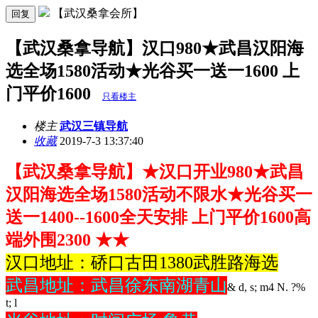
【武汉桑拿会所】
回复
【武汉桑拿导航】汉口980★武昌汉阳海
选全场1580活动★光谷买一送一1600 上
门平价1600
只看楼主
楼主
武汉三镇导航
收藏
2019-7-3 13:37:40
【武汉桑拿导航】★汉口开业980★武昌
汉阳海选全场1580活动不限水★光谷买一
送一1400--1600全天安排 上门平价1600高
端外围2300 ★★
汉口地址：硚口古田1380武胜路海选
武昌地址：武昌徐东南湖青山
& d, s; m4 N. ?%
t; l