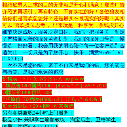
根结底男人追求的目的无非就是开心和满意！那些广告
介绍的再吸引，再有特色，不如实在的好！各位狼友相
信你们是喜欢忽悠好？还是最实在最现实的好呢？其实
可以“喜欢换位思考”。出来玩是一种享受，拿钱投开心
细节决定成败，服务决定口碑。我们严把服务关，制定
了严格而完善的服务监查机制，我们的服务口号是：慢
慢选，好好看，我会用我的耐心陪伴每一位客户选到合
适为止，一切只是为了您开心、快乐、满意
9 m% `, R1
[! X7 P; d
一次不来是您的错、来了不再来是我们的错、您的满意
与微笑、是我们永远的追求
价格表：
* {+ X N5 J$ s- A! s6 p% W
C牌原价1200预约1100
+ [8 v; w* e" ]. Z$ ?! d) D
D牌原价1400预约1300
E牌原价1700预约1500
; o2 ]: ?7 B; z" o9 O& T
每天出勤妹子20＋随时过来海选
另有各类兼职24小时上门服务：
极品少妇.兼职学生瑜伽教练、淘宝店主、卫校学生、
00后、幼师
# a8 D- I4 }/ k