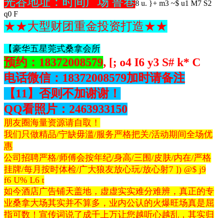
光谷地址
：时间广场 鲁巷
8 u. }+ m3 ~$ u1 M7 S2
q0 F
★★大型财团重金投资打造★★
【豪华五星莞式桑拿会所
预约：18372008579
, [; o4 I6 y3 S# k* C
电话微信：18372008579加时请备注
【11】否则不加谢谢！
QQ看照片：2463933150
朋友圈海量资源请自取！
我们只做精品/宁缺毋滥/服务严格把关/活动期间全场优
惠
公司招聘严格/师傅会按年纪/身高/三围/皮肤/内在/严格
挂牌/每月按时体检/广大狼友放心玩/放心射
7 ]) @$ j9
f6 U% L6 t
如今酒店广告铺天盖地，虚虚实实难分难辨，真正的专
业桑拿大场其实并不算多，业内公认的火爆旺场真是屈
指可数！宣传词说了成千上万让您越听心越乱，其实归