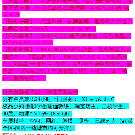
【安全保障】：新进技师被严格到指定医院体检后，才
能正试培训，每月底28日-30日体检。
8 S8 V. u5 s% |&
G( n" R
【服务保障】：态度不好，技师偷懒，服务项目不足，
技师直接处罚300元。
2 i) r+ D# @- B" u
【特色服务】：69 特色八抓椅子,情景房，等您来战。
'
Z5 `$ m M) ^ e: Z/ m
【服务时间】：ISO/100分钟/不限次数，让您尽显男人
雄性本色.【营业时间】：PM 13:00-AM 4：00免费停
车，可以刷卡 支付宝 微信 ，大型停车场免费停车。解
决您一切后顾之忧！全场海选，绝对不机车，妹子精
神，服务热情
每天出勤妹子60＋随时过来海选
另有各类兼职24小时上门服务：
X1 a- y& d+ C
极品少妇.兼职学生瑜伽教练、淘宝店主、卫校学生、
00后、幼师
* V7 s% {6 s: Q0 i
车展模特、空姐、网红、胸模、腿模、三线艺人（武汉
全区-国内一线城市均可安排）