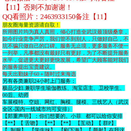
【11】否则不加谢谢！
QQ看照片：2463933150
备注【11】
朋友圈海量资源请自取！
所用图片均为真人真照，倾心打造全武汉最顶级桑拿，
如今行业竞争严厉，我们管不到别人，只做好自己，不
坑不骗只做自己的口碑。服务无止境，更多服务不便一
一列举，凡事都没有最好只有更好，为了不断提升服务
水平，促进更大更好更快发展，希望广大顾客能对我们
的服务提出宝贵建议。
每天出勤妹子60＋随时过来海选
另有各类兼职24小时上门服务：
极品少妇.兼职学生瑜伽教练、淘宝店主、卫校学生、
00后、幼师
车展模特、空姐、网红、胸模、腿模、三线艺人（武汉
全区-国内一线城市均可安排）
【郑重声明】：你们想要的。小菲 都可以给你安排
【**】【 舌吻】 【**】【**】 【互动】【 群P】
【 制服】 【学生妹】 【刚下海】 【 颜射】在我这