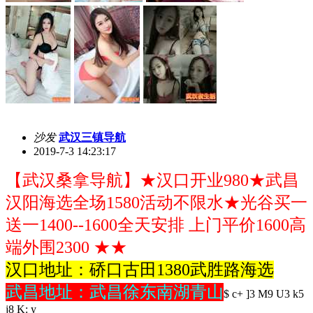
沙发
武汉三镇导航
2019-7-3 14:23:17
【武汉桑拿导航】★汉口开业980★武昌
汉阳海选全场1580活动不限水★光谷买一
送一1400--1600全天安排 上门平价1600高
端外围2300 ★★
汉口地址：硚口古田1380武胜路海选
武昌地址：武昌徐东南湖青山
$ c+ ]3 M9 U3 k5
j8 K: y