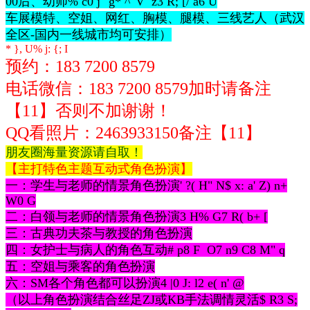
00后、幼师
% c0 j" g* ^' V z3 R; [/ a6 U
车展模特、空姐、网红、胸模、腿模、三线艺人（武汉
全区-国内一线城市均可安排）
* }, U% j: {; I
预约：183 7200 8579
电话微信：
183 7200 8579
加时请备注
【11】否则不加谢谢！
QQ看照片：2463933150
备注【11】
朋友圈海量资源请自取！
【主打特色主题互动式角色扮演】
一：学生与老师的情景角色扮演
' ?( H" N$ x: a' Z) n+
W0 G
二：白领与老师的情景角色扮演
3 H% G7 R( b+ [
三：古典功夫茶与教授的角色扮演
四：女护士与病人的角色互动
# p8 F O7 n9 C8 M" q
五：空姐与乘客的角色扮演
六：SM各个角色都可以扮演
4 |0 J: l2 e( n' @
（以上角色扮演结合丝足ZJ或KB手法调情灵活
$ R3 S;