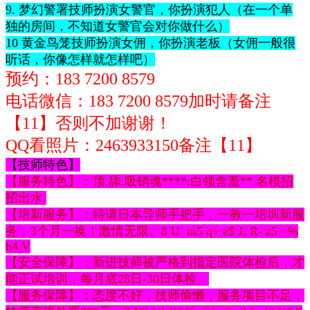
9. 梦幻警署技师扮演女警官，你扮演犯人（在一个单
独的房间，不知道女警官会对你做什么）
10 黄金鸟笼技师扮演女佣，你扮演老板（女佣一般很
听话，你像怎样就怎样吧）
预约：183 7200 8579
电话微信：
183 7200 8579
加时请备注
【11】否则不加谢谢！
QQ看照片：2463933150
备注【11】
【技师特色】
【服务特色】：顶.舔.吸销魂****:白领含羞**.名模招
招出水.
【培新服务】：特请日本导师手把手，一教一培圳新服
务，3个月一换！激情无限。
8 U m5 q+ e$ J; R- z5 ~%
h4 V
【安全保障】：新进技师被严格到指定医院体检后，才
能正试培训，每月底28日-30日体检。
【服务保障】：态度不好，技师偷懒，服务项目不足，