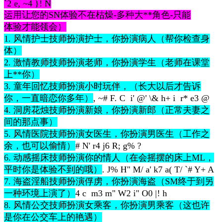
`2 e, ~4 }! N
运用让您的SN体验不在枯燥-多种大**角色-只能
体验才能领会）
1. 风情护士技师扮演护士，你扮演病人（帮你检查身
体）
2. 激情教师技师扮演老师，你扮演学生（老师在课堂
上**你）
3. 童年回忆技师扮演小时玩伴，（长大以后才告诉
你，一直暗恋你多年）
, ~# F. C i' @' \& h+ i r* e3 @
4. 洞房花烛技师扮演新娘，你扮演新郎（正常夫妻之
间的那点事）
5. 风情医院技师扮演女医生，你扮演男医生（工作之
余，也可以偷情）
# N' r4 j6 R; g% ?
6. 动感摇床技师扮演你的情人（在会摇摆的床上ML，
平时你是体验不到的哦）
. J% H" M/ a' k7 a( T/ `# Y+ A
7. 海盗淫船技师扮演俘虏，你扮演海盗（SM终于到另
一种环境上演了）
4 c m3 m" W2 i" O0 |! h
8. 风情公交技师扮演女乘客，你扮演男乘客（这也许
是你在公交车上的艳遇）