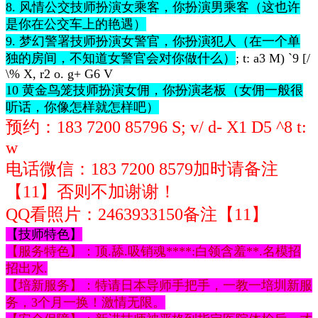
8. 风情公交技师扮演女乘客，你扮演男乘客（这也许
是你在公交车上的艳遇）
9. 梦幻警署技师扮演女警官，你扮演犯人（在一个单
独的房间，不知道女警官会对你做什么）
; t: a3 M) `9 [/
\% X, r2 o. g+ G6 V
10 黄金鸟笼技师扮演女佣，你扮演老板（女佣一般很
听话，你像怎样就怎样吧）
预约：183 7200 8579
6 S; v/ d- X1 D5 ^8 t:
w
电话微信：
183 7200 8579
加时请备注
【11】否则不加谢谢！
QQ看照片：2463933150
备注【11】
【技师特色】
【服务特色】：顶.舔.吸销魂****:白领含羞**.名模招
招出水.
【培新服务】：特请日本导师手把手，一教一培圳新服
务，3个月一换！激情无限。