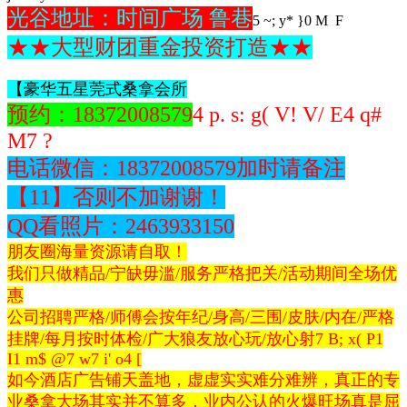
光谷地址
：时间广场 鲁巷
5 ~; y* }0 M F
★★大型财团重金投资打造★★
【豪华五星莞式桑拿会所
预约：18372008579
4 p. s: g( V! V/ E4 q#
M7 ?
电话微信：18372008579加时请备注
【11】否则不加谢谢！
QQ看照片：2463933150
朋友圈海量资源请自取！
我们只做精品/宁缺毋滥/服务严格把关/活动期间全场优
惠
公司招聘严格/师傅会按年纪/身高/三围/皮肤/内在/严格
挂牌/每月按时体检/广大狼友放心玩/放心射
7 B; x( P1
I1 m$ @7 w7 i' o4 [
如今酒店广告铺天盖地，虚虚实实难分难辨，真正的专
业桑拿大场其实并不算多，业内公认的火爆旺场真是屈