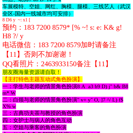
车展模特、空姐、网红、胸模、腿模、三线艺人（武汉
全区-国内一线城市均可安排）
8 D6 y ~: x1 [
预约：183 7200 8579
* [% ~! s: e: K& g!
H8 ?/ y
电话微信：
183 7200 8579
加时请备注
【11】否则不加谢谢！
QQ看照片：2463933150
备注【11】
朋友圈海量资源请自取！
【主打特色主题互动式角色扮演】
一：学生与老师的情景角色扮演
8 A a3 b9 D) j" b& B8
m* W
二：白领与老师的情景角色扮演
" v+ y" O, ]7 ^/ L) f$
X% w
三：古典功夫茶与教授的角色扮演
四：女护士与病人的角色互动
五：空姐与乘客的角色扮演