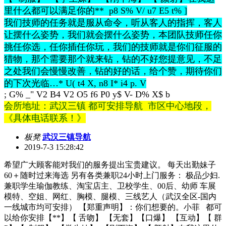
里什么都可以满足你的**
p8 S% V/ u7 E5 t% ]
我们技师的任务就是服从命令，听从客人的指挥，客人
让摆什么姿势，我们就会摆什么姿势，本团队技师任你
挑任你选，任你插任你玩，我们的技师就是你们征服的
猎物，那个需要那个就来钻，钻的不好您提意见，不足
之处我们会慢慢改善，钻的好的话，给个赞，期待你们
的下次光临…
* U( t4 X, n8 I* i4 p. V
; G% _" V2 B4 V2 O5 f6 P0 y$ V- D% X$ b
会所地址：武汉三镇 都可安排导航 市区中心地段，
《具体电话联系！》
板凳
武汉三镇导航
2019-7-3 15:28:42
希望广大顾客能对我们的服务提出宝贵建议。 每天出勤妹子
60＋随时过来海选 另有各类兼职24小时上门服务： 极品少妇.
兼职学生瑜伽教练、淘宝店主、卫校学生、00后、幼师 车展
模特、空姐、网红、胸模、腿模、三线艺人（武汉全区-国内
一线城市均可安排） 【郑重声明】：你们想要的。小菲 都可
以给你安排【**】【 舌吻】 【无套】【口爆】 【互动】【 群