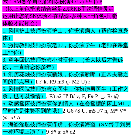
六：SM各个角色都可以扮演
9 \! z) Y9 }) P
（以上角色扮演结合丝足ZJ或KB手法调情灵活
运用让您的SN体验不在枯燥-多种大**角色-只能
体验才能领会）
1. 风情护士技师扮演护士，你扮演病人（帮你检查身
体）
2. 激情教师技师扮演老师，你扮演学生（老师在课堂
上**你）
3. 童年回忆技师扮演小时玩伴，（长大以后才告诉
你，一直暗恋你多年）
4. 洞房花烛技师扮演新娘，你扮演新郎（正常夫妻之
间的那点事）
1 r' k, R9 m9 q- M2 U) r
5. 风情医院技师扮演女医生，你扮演男医生（工作之
余，也可以偷情）
, F3 a2 H' B/ v; F, F# P! _. R/ @
6. 动感摇床技师扮演你的情人（在会摇摆的床上ML，
平时你是体验不到的哦）
2 G6 ^$ U. m$ F7 n, M* V*
@- x! A
7. 海盗淫船技师扮演俘虏，你扮演海盗（SM终于到另
一种环境上演了）
9 S# a: z# d2 ]