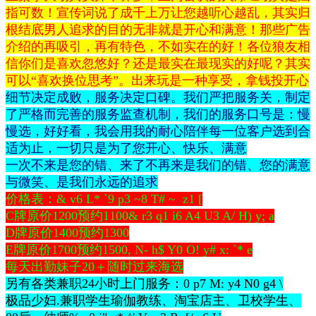
指可数！宣传词说了成千上万让您越听心越乱，其实归
根结底男人追求的目的无非就是开心和满意！那些广告
介绍的再吸引，再有特色，不如实在的好！各位狼友相
信你们是喜欢忽悠好？还是最实在最现实的好呢？其实
可以“喜欢换位思考”。出来玩是一种享受，拿钱投开心
细节决定成败，服务决定口碑。我们严把服务关，制定
了严格而完善的服务监查机制，我们的服务口号是：慢
慢选，好好看，我会用我的耐心陪伴每一位客户选到合
适为止，一切只是为了您开心、快乐、满意
一次不来是您的错、来了不再来是我们的错、您的满意
与微笑、是我们永远的追求
价格表：
& v6 L* `9 p3 ~8 T# ~ z1 [
C牌原价1200预约1100
& r3 q1 i6 A4 U3 A/ H) y; a
D牌原价1400预约1300
E牌原价1700预约1500
, N- h$ Y0 O! y# x: `* e
每天出勤妹子20＋随时过来海选
另有各类兼职24小时上门服务：
0 p7 M: y4 N0 g4 \
极品少妇.兼职学生瑜伽教练、淘宝店主、卫校学生、