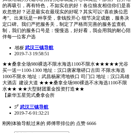
的再吸引，再有特色，不如实在的好！各位狼友相信你们是喜
欢忽悠好？还是最实在最现实的好呢？其实可以“喜欢换位思
考”。出来玩是一种享受，拿钱投开心 细节决定成败，服务决
定口碑。我们严把服务关，制定了严格而完善的服务监查机
制，我们的服务口号是：慢慢选，好好看，我会用我的耐心陪
伴每一位客户选
地板
武汉三镇导航
2019-7-3 19:58:51
★★桑拿全场980裸选不限水海选1100不限水★★★★★光谷
买一送一1100-1300 地址：汉口唐家墩硚口古田 不限水海选
1000不限水 地址：武昌杨家湾地铁口 司门口 地址：汉口高雄
大酒店 建设大道 ★★★桑拿全场980裸选不水海选1100不限
水★★ ★★大型财团重金投资打造★★
【豪华五星莞式桑拿会所
#
5
武汉三镇导航
2019-7-6 01:32:21
刚刚体验导航过来的 师傅带排位的 点赞 6666