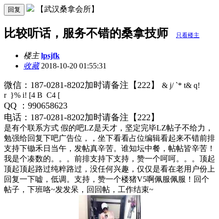
【武汉桑拿会所】
回复
比较听话，服务不错的桑拿技师
只看楼主
楼主
lpsjfk
收藏
2018-10-20 01:55:31
微信：187-0281-8202加时请备注【222】
& j/ `* t& q!
r }% i! [4 B C4 [
QQ ：990658623
电话：187-0281-8202加时请备注【222】
是有个联系方式 假的吧LZ是天才，坚定完毕LZ帖子不给力，
勉强给回复下吧广告位，，坐下看看占位编辑看起来不错前排
支持下锄禾日当午，发帖真辛苦。谁知坛中餐，帖帖皆辛苦！
我是个凑数的。。。前排支持下支持，赞一个呵呵。。。顶起
顶起顶起路过纯粹路过，没任何兴趣，仅仅是看在老用户份上
回复一下嘘，低调。支持，赞一个楼猪V5啊佩服佩服！回个
帖子，下班咯~发发呆，回回帖，工作结束~