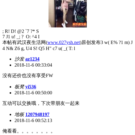
; R! D! @2 `7 ?* S
7 J1 u! _; ? O: ^4 I
本帖有武汉夜生活网(
www.027ysh.net
)原创发布
3 w( E% ?1 m) J
4 N& Z6 g, U4 S! Q5 H" c7 u( _( T: l
沙发
az1234
2018-11-6 00:33:04
没有还价也没有享受FW
板凳
yi536
2018-11-6 00:50:00
互动可以交换哦，下次带朋友一起来
地板
1207948197
2018-11-6 00:52:13
俺看看。。。。。。。。