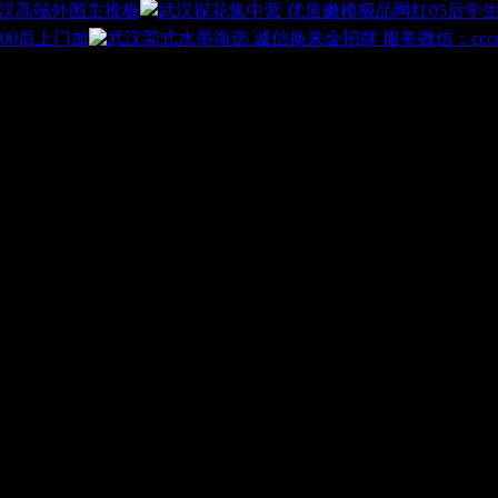
汉高端外围主推极
00后上门加