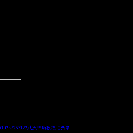
武汉**嗨摸摸唱桑拿