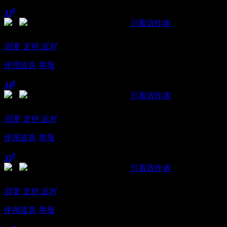
#
33
发表于 2018-11-20 00:30:37
|
只看该作者
有空去试试看，是不是脱衣服跳舞呀？
回复
支持
反对
使用道具
举报
#
34
发表于 2018-11-20 00:31:35
|
只看该作者
以前我谁都不服，现在只扶墙。回家养养腰
回复
支持
反对
使用道具
举报
#
35
发表于 2018-11-20 00:43:26
|
只看该作者
是男人无不热血沸腾!!
回复
支持
反对
使用道具
举报