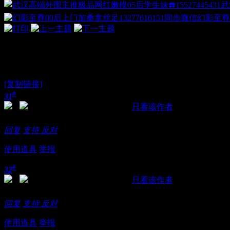
武
幻影至尊
汉口精品妹纸两枚~~走起lY们
[复制链接]
#
31
发表于 2018-11-20 00:04:01
|
只看该作者
求价格求地址就介绍求价格表姐家里有
回复
支持
反对
使用道具
举报
#
32
发表于 2018-11-20 00:06:42
|
只看该作者
白白净净姐姐你呢
回复
支持
反对
使用道具
举报