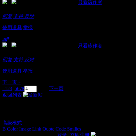
发表于 2018-11-21 00:26:44
|
只看该作者
朋友介绍的，确实不错~~~
回复
支持
反对
使用道具
举报
#
40
发表于 2018-11-21 11:17:40
|
只看该作者
是男人无不热血沸腾!!
回复
支持
反对
使用道具
举报
下一页 »
1
2
3
4
5
6
7
8
/ 8 页
下一页
返回列表
发表回复
高级模式
B
Color
Image
Link
Quote
Code
Smilies
您需要登录后才可以回帖
登录
|
立即注册