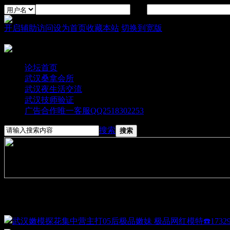
密码
开启辅助访问
设为首页
收藏本站
切换到宽版
论坛首页
武汉桑拿会所
武汉夜生活交流
武汉技师验证
广告合作唯一客服QQ2518302253
搜索
搜索
图文大播报