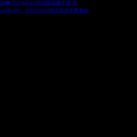
武汉探花集中营 优
武汉莞式水墨海选