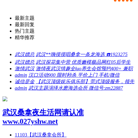
最新主题
最新回复
热门主题
精华推荐
武汉嫖总
武汉**嗨摸摸唱桑拿一条龙海选 ☎️1923275
武汉嫖总
武汉探花集中营 优质嫩模极品网红05后学生
激情武汉
激情夜武汉情趣全luo养生会馆预约400+ 兼职
admin
汉口活动900 限时秒杀 平价上门 手机/微信
诚信是金
【武汉顶级娱乐俱乐部】莞式顶级服务，领先
admin
武汉主题演绎水磨海选会所 微信号:zm22887
武汉桑拿夜生活网请认准
www.027yshw.net
11103
【武汉桑拿会所】