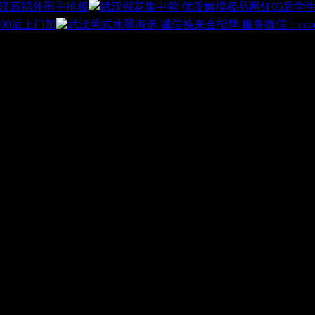
汉高端外围主推极
00后上门加