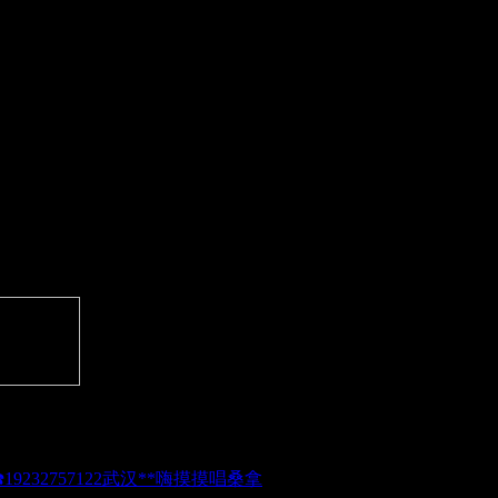
武汉**嗨摸摸唱桑拿