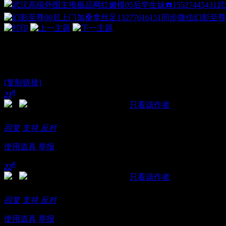
武
幻影至尊
武汉宅男屌丝的顶级享受
[复制链接]
#
21
发表于 2018-11-20 00:58:49
|
只看该作者
楼主是超人
回复
支持
反对
使用道具
举报
#
22
发表于 2018-11-21 00:02:58
|
只看该作者
小嫩妹，搞爽了直接可以随便亲~~
回复
支持
反对
使用道具
举报