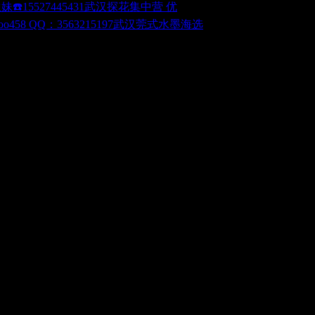
武汉探花集中营 优
武汉莞式水墨海选