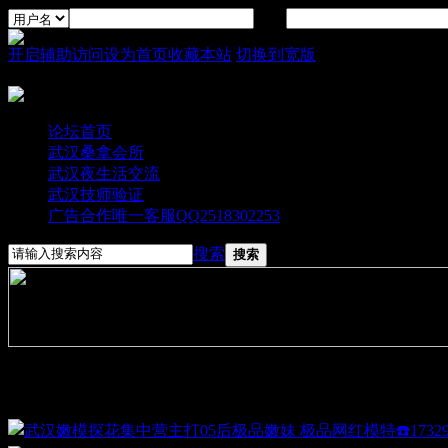
密码
开启辅助访问
设为首页
收藏本站
切换到宽版
论坛首页
武汉桑拿会所
武汉夜生活交流
武汉技师验证
广告合作唯一客服QQ2518302253
搜索
搜索
图文大播报