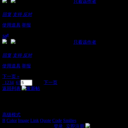
发表于 2018-11-21 16:03:43
|
只看该作者
经理很热情，小妹服务也很到位
回复
支持
反对
使用道具
举报
#
50
发表于 2018-11-21 16:18:40
|
只看该作者
艳舞，丝袜，KB，读珑一样不少
回复
支持
反对
使用道具
举报
下一页 »
1
2
3
4
5
6
7
/ 7 页
下一页
返回列表
发表回复
高级模式
B
Color
Image
Link
Quote
Code
Smilies
您需要登录后才可以回帖
登录
|
立即注册