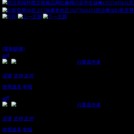
武
幻影至尊
大东门验证御姐
[复制链接]
#
41
发表于 2018-11-21 15:17:37
|
只看该作者
妹子很嫩，直接干到高潮~~
回复
支持
反对
使用道具
举报
#
42
发表于 2018-11-21 15:37:52
|
只看该作者
互动可以交换哦，下次带朋友一起来
回复
支持
反对
使用道具
举报