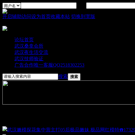
密码
开启辅助访问
设为首页
收藏本站
切换到宽版
论坛首页
武汉桑拿会所
武汉夜生活交流
武汉技师验证
广告合作唯一客服QQ2518302253
搜索
搜索
图文大播报