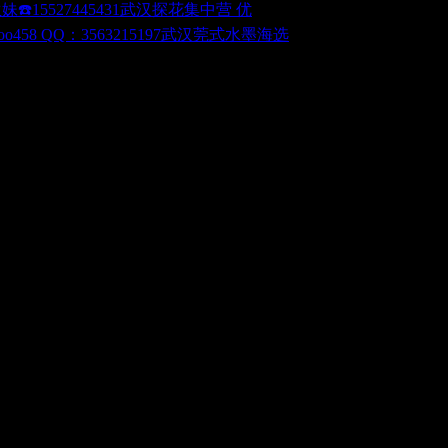
武汉探花集中营 优
武汉莞式水墨海选