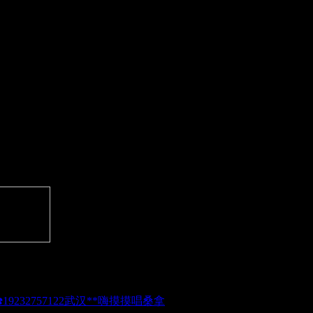
武汉**嗨摸摸唱桑拿