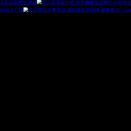
汉高端外围主推极
00后上门加