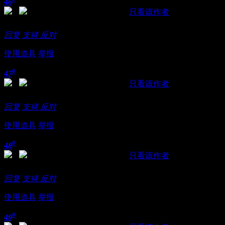
46
发表于 2018-11-21 15:49:36
|
只看该作者
就冲这身材，必须去点几次
回复
支持
反对
使用道具
举报
#
47
发表于 2018-11-21 15:57:37
|
只看该作者
哪里的桑拿啊，贵不贵？
回复
支持
反对
使用道具
举报
#
48
发表于 2018-11-21 16:02:11
|
只看该作者
有时候泡女人就要像个无赖一样，放下尊严，死皮赖脸，勇往
回复
支持
反对
使用道具
举报
#
49