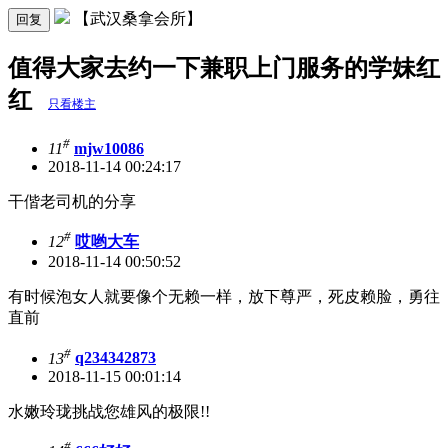
【武汉桑拿会所】
回复
值得大家去约一下兼职上门服务的学妹红
红
只看楼主
#
11
mjw10086
2018-11-14 00:24:17
干偕老司机的分享
#
12
哎哟大车
2018-11-14 00:50:52
有时候泡女人就要像个无赖一样，放下尊严，死皮赖脸，勇往
直前
#
13
q234342873
2018-11-15 00:01:14
水嫩玲珑挑战您雄风的极限!!
#